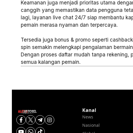
Keamanan juga menjadi prioritas utama dengan
canggih yang memastikan data pengguna tet
lagi, layanan live chat 24/7 siap membantu ka
pemain merasa nyaman dan terpercaya.
Tersedia juga bonus & promo seperti cashback
spin semakin melengkapi pengalaman bermain 
Dengan proses daftar mudah tanpa rekening, pl
semua kalangan pemain.
Kanal
News
Nasional